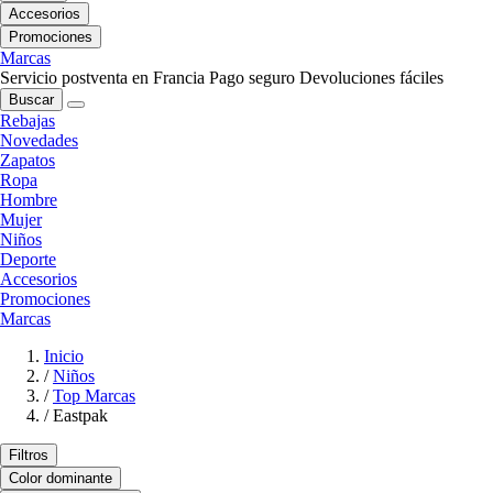
Accesorios
Promociones
Marcas
Servicio postventa en Francia
Pago seguro
Devoluciones fáciles
Buscar
Rebajas
Novedades
Zapatos
Ropa
Hombre
Mujer
Niños
Deporte
Accesorios
Promociones
Marcas
Inicio
/
Niños
/
Top Marcas
/
Eastpak
Filtros
Color dominante