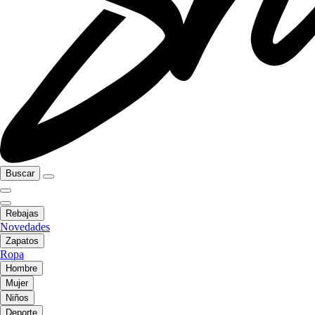
Buscar
Rebajas
Novedades
Zapatos
Ropa
Hombre
Mujer
Niños
Deporte