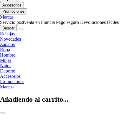
Accesorios
Promociones
Marcas
Servicio postventa en Francia
Pago seguro
Devoluciones fáciles
Buscar
Rebajas
Novedades
Zapatos
Ropa
Hombre
Mujer
Niños
Deporte
Accesorios
Promociones
Marcas
Añadiendo al carrito...