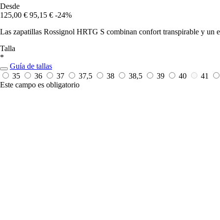
Desde
125,00 €
95,15 €
-24%
Las zapatillas Rossignol HRTG S combinan confort transpirable y un es
Talla
*
Guía de tallas
35
36
37
37,5
38
38,5
39
40
41
Este campo es obligatorio