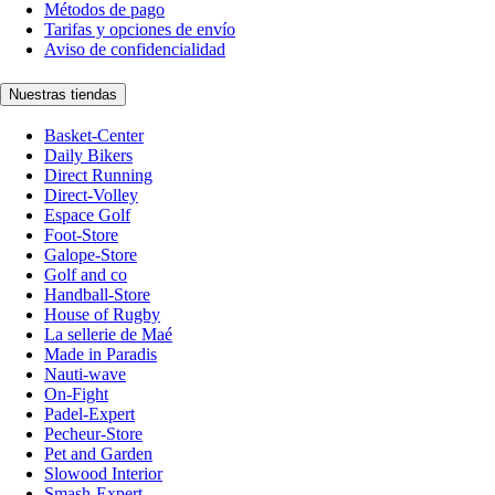
Métodos de pago
Tarifas y opciones de envío
Aviso de confidencialidad
Nuestras tiendas
Basket-Center
Daily Bikers
Direct Running
Direct-Volley
Espace Golf
Foot-Store
Galope-Store
Golf and co
Handball-Store
House of Rugby
La sellerie de Maé
Made in Paradis
Nauti-wave
On-Fight
Padel-Expert
Pecheur-Store
Pet and Garden
Slowood Interior
Smash-Expert