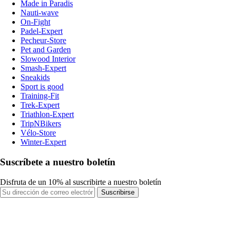
Made in Paradis
Nauti-wave
On-Fight
Padel-Expert
Pecheur-Store
Pet and Garden
Slowood Interior
Smash-Expert
Sneakids
Sport is good
Training-Fit
Trek-Expert
Triathlon-Expert
TripNBikers
Vélo-Store
Winter-Expert
Suscríbete a nuestro boletín
Disfruta de un 10% al suscribirte a nuestro boletín
Suscribirse