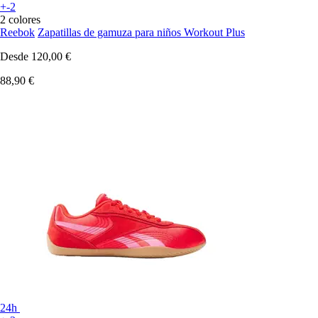
+-2
2 colores
Reebok
Zapatillas de gamuza para niños Workout Plus
Desde
120,00 €
88,90 €
24h