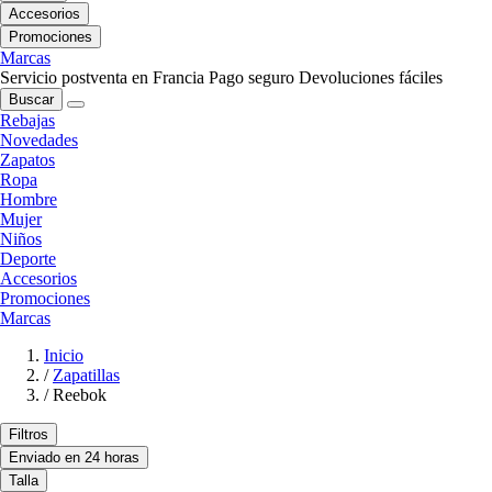
Accesorios
Promociones
Marcas
Servicio postventa en Francia
Pago seguro
Devoluciones fáciles
Buscar
Rebajas
Novedades
Zapatos
Ropa
Hombre
Mujer
Niños
Deporte
Accesorios
Promociones
Marcas
Inicio
/
Zapatillas
/
Reebok
Filtros
Enviado en 24 horas
Talla