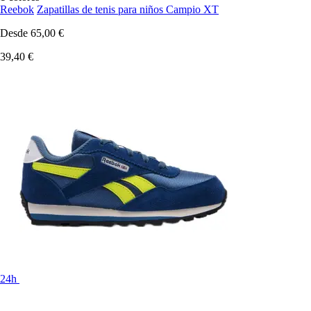
Reebok
Zapatillas de tenis para niños Campio XT
Desde
65,00 €
39,40 €
24h