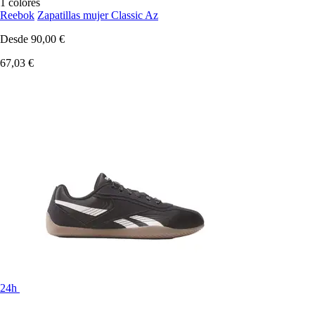
1 colores
Reebok
Zapatillas mujer Classic Az
Desde
90,00 €
67,03 €
24h