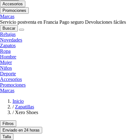
Accesorios
Promociones
Marcas
Servicio postventa en Francia
Pago seguro
Devoluciones fáciles
Buscar
Rebajas
Novedades
Zapatos
Ropa
Hombre
Mujer
Niños
Deporte
Accesorios
Promociones
Marcas
Inicio
/
Zapatillas
/
Xero Shoes
Filtros
Enviado en 24 horas
Talla