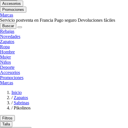
Accesorios
Promociones
Marcas
Servicio postventa en Francia
Pago seguro
Devoluciones fáciles
Buscar
Rebajas
Novedades
Zapatos
Ropa
Hombre
Mujer
Niños
Deporte
Accesorios
Promociones
Marcas
Inicio
/
Zapatos
/
Sabrinas
/
Pikolinos
Filtros
Talla