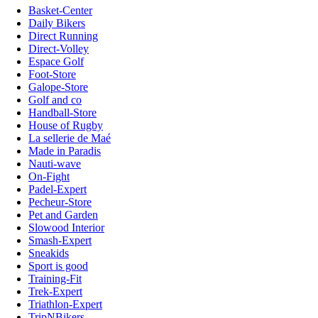
Basket-Center
Daily Bikers
Direct Running
Direct-Volley
Espace Golf
Foot-Store
Galope-Store
Golf and co
Handball-Store
House of Rugby
La sellerie de Maé
Made in Paradis
Nauti-wave
On-Fight
Padel-Expert
Pecheur-Store
Pet and Garden
Slowood Interior
Smash-Expert
Sneakids
Sport is good
Training-Fit
Trek-Expert
Triathlon-Expert
TripNBikers