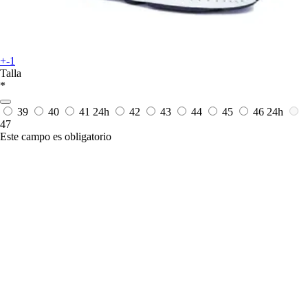
+-1
Talla
*
39
40
41
24h
42
43
44
45
46
24h
47
Este campo es obligatorio