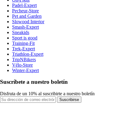
Padel-Expert
Pecheur-Store
Pet and Garden
Slowood Interior
Smash-Expert
Sneakids
Sport is good
Training-Fit
Trek-Expert
Triathlon-Expert
TripNBikers
Vélo-Store
Winter-Expert
Suscríbete a nuestro boletín
Disfruta de un 10% al suscribirte a nuestro boletín
Suscribirse