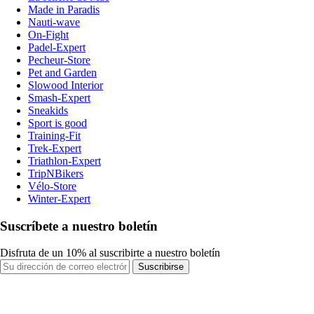
Made in Paradis
Nauti-wave
On-Fight
Padel-Expert
Pecheur-Store
Pet and Garden
Slowood Interior
Smash-Expert
Sneakids
Sport is good
Training-Fit
Trek-Expert
Triathlon-Expert
TripNBikers
Vélo-Store
Winter-Expert
Suscríbete a nuestro boletín
Disfruta de un 10% al suscribirte a nuestro boletín
Suscribirse