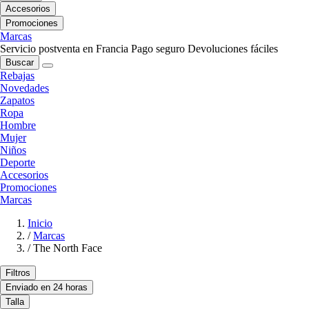
Accesorios
Promociones
Marcas
Servicio postventa en Francia
Pago seguro
Devoluciones fáciles
Buscar
Rebajas
Novedades
Zapatos
Ropa
Hombre
Mujer
Niños
Deporte
Accesorios
Promociones
Marcas
Inicio
/
Marcas
/
The North Face
Filtros
Enviado en 24 horas
Talla