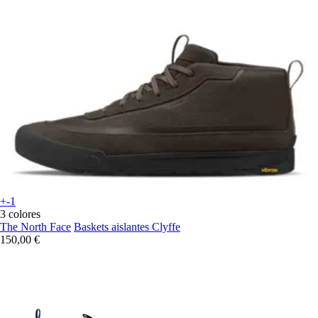
+-1
3 colores
The North Face
Baskets aislantes Clyffe
150,00 €