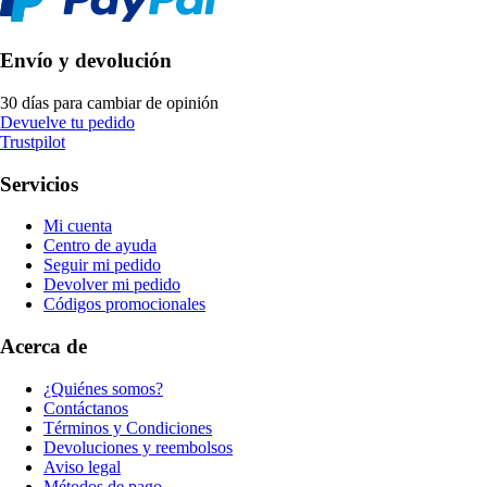
Envío y devolución
30 días para cambiar de opinión
Devuelve tu pedido
Trustpilot
Servicios
Mi cuenta
Centro de ayuda
Seguir mi pedido
Devolver mi pedido
Códigos promocionales
Acerca de
¿Quiénes somos?
Contáctanos
Términos y Condiciones
Devoluciones y reembolsos
Aviso legal
Métodos de pago