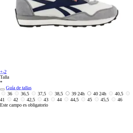
+-2
Talla
*
Guía de tallas
36
36,5
37,5
38,5
39
24h
40
24h
40,5
41
42
42,5
43
44
44,5
45
45,5
46
Este campo es obligatorio