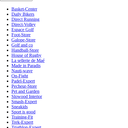
Basket-Center
Daily Bikers
Direct Running
Direct-Volley
Espace Golf
Foot-Store
Galope-Store
Golf and co
Handball-Store
House of Rugby
La sellerie de Maé
Made in Paradis
Nauti-wave
On-Fight
Padel-Expert
Pecheur-Store
Pet and Garden
Slowood Interior
Smash-Expert
Sneakids
Sport is good
Training-Fit
Trek-Expert
Triathlon-Expert