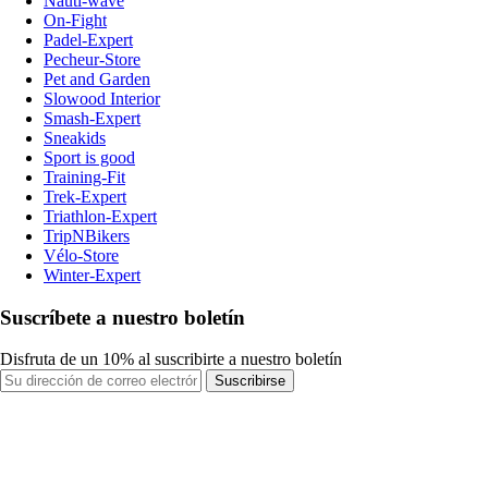
Nauti-wave
On-Fight
Padel-Expert
Pecheur-Store
Pet and Garden
Slowood Interior
Smash-Expert
Sneakids
Sport is good
Training-Fit
Trek-Expert
Triathlon-Expert
TripNBikers
Vélo-Store
Winter-Expert
Suscríbete a nuestro boletín
Disfruta de un 10% al suscribirte a nuestro boletín
Suscribirse