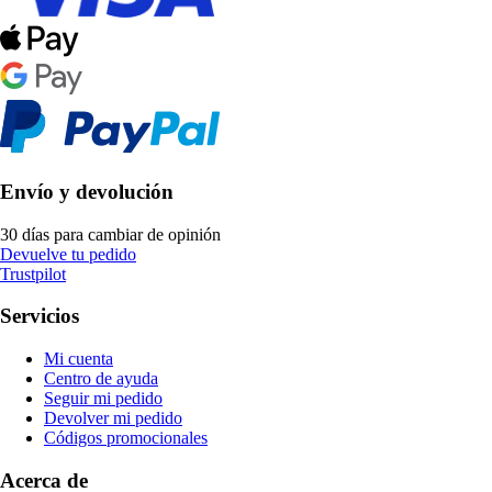
Envío y devolución
30 días para cambiar de opinión
Devuelve tu pedido
Trustpilot
Servicios
Mi cuenta
Centro de ayuda
Seguir mi pedido
Devolver mi pedido
Códigos promocionales
Acerca de