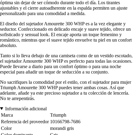
óptima sin dejar de ser cómodo durante todo el día. Los tirantes
ajustables y el cierre autoadherente en la espalda permiten un ajuste
personalizado para una comodidad a medida.
El diseño del sujetador Amourette 300 WHP es a la vez elegante y
seductor. Confeccionado en delicado encaje y suave tejido, ofrece un
sofisticado y sensual look. El encaje aporta un toque femenino y
romántico, mientras que el suave tejido envuelve tu piel en un confort
absoluto.
Tanto si lo lleva debajo de una camiseta como de un vestido escotado,
el sujetador Amourette 300 WHP es perfecto para todas las ocasiones.
Puede llevarse a diario para un confort óptimo o para una noche
especial para añadir un toque de seducción a su conjunto.
No sacrifiques la comodidad por el estilo, con el sujetador para mujer
Triumph Amourette 300 WHP puedes tener ambas cosas. Así que
adelante, añade ya este precioso sujetador a tu colección de lencería.
No te arrepentirás.
Información adicional
Marca
Triumph
Referencia del proveedor
10166798-7686
Color
morandi gris
Color dominante
Gris