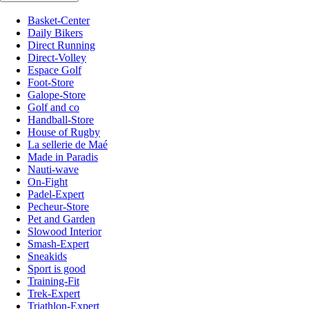
Basket-Center
Daily Bikers
Direct Running
Direct-Volley
Espace Golf
Foot-Store
Galope-Store
Golf and co
Handball-Store
House of Rugby
La sellerie de Maé
Made in Paradis
Nauti-wave
On-Fight
Padel-Expert
Pecheur-Store
Pet and Garden
Slowood Interior
Smash-Expert
Sneakids
Sport is good
Training-Fit
Trek-Expert
Triathlon-Expert