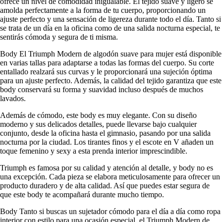
ofrece un nivel de comodidad inigualable. El tejido suave y ligero se
amolda perfectamente a la forma de tu cuerpo, proporcionando un
ajuste perfecto y una sensación de ligereza durante todo el día. Tanto si
se trata de un día en la oficina como de una salida nocturna especial, te
sentirás cómoda y segura de ti misma.
Body El Triumph Modern de algodón suave para mujer está disponible
en varias tallas para adaptarse a todas las formas del cuerpo. Su corte
entallado realzará sus curvas y le proporcionará una sujeción óptima
para un ajuste perfecto. Además, la calidad del tejido garantiza que este
body conservará su forma y suavidad incluso después de muchos
lavados.
Además de cómodo, este body es muy elegante. Con su diseño
moderno y sus delicados detalles, puede llevarse bajo cualquier
conjunto, desde la oficina hasta el gimnasio, pasando por una salida
nocturna por la ciudad. Los tirantes finos y el escote en V añaden un
toque femenino y sexy a esta prenda interior imprescindible.
Triumph es famosa por su calidad y atención al detalle, y body no es
una excepción. Cada pieza se elabora meticulosamente para ofrecer un
producto duradero y de alta calidad. Así que puedes estar segura de
que este body te acompañará durante mucho tiempo.
Body Tanto si buscas un sujetador cómodo para el día a día como ropa
interior con estilo para una ocasión especial, el Triumph Modern de