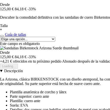
Desde
125,00 €
84,18 €
-33%
Descubre la comodidad definitiva con las sandalias de cuero Birkenstoc
Talla
*
Guía de tallas
Este campo es obligatorio
Desde
125,00 €
84,18 €
-33%
+4,21 €
ofrecidos en tu próximo pedido
Abonado después de la validac
Loading...
Descripción
La Arizona, clásica BIRKENSTOCK con un diseño atemporal, ha complaci
de originalidad. Su parte superior está hecha de suave cuero ante.
Plantilla anatómica de corcho y látex
Parte superior: cuero ante
Plantilla: cuero ante
Suela: EVA
Detalles: dos correas con hebillas ajustables de metal con acabado