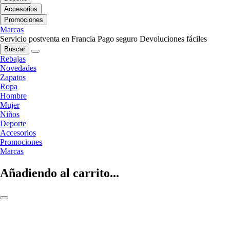
Accesorios
Promociones
Marcas
Servicio postventa en Francia
Pago seguro
Devoluciones fáciles
Buscar
Rebajas
Novedades
Zapatos
Ropa
Hombre
Mujer
Niños
Deporte
Accesorios
Promociones
Marcas
Añadiendo al carrito...