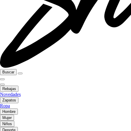
Buscar
Rebajas
Novedades
Zapatos
Ropa
Hombre
Mujer
Niños
Deporte