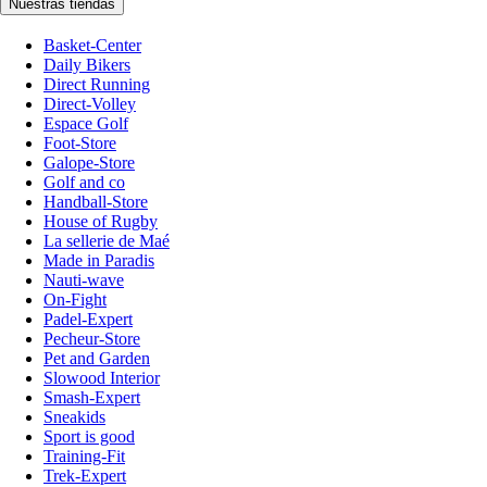
Nuestras tiendas
Basket-Center
Daily Bikers
Direct Running
Direct-Volley
Espace Golf
Foot-Store
Galope-Store
Golf and co
Handball-Store
House of Rugby
La sellerie de Maé
Made in Paradis
Nauti-wave
On-Fight
Padel-Expert
Pecheur-Store
Pet and Garden
Slowood Interior
Smash-Expert
Sneakids
Sport is good
Training-Fit
Trek-Expert