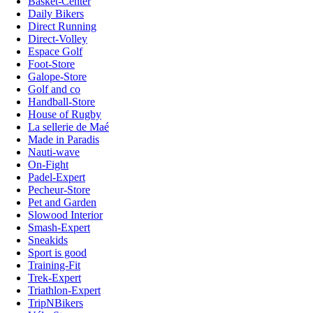
Basket-Center
Daily Bikers
Direct Running
Direct-Volley
Espace Golf
Foot-Store
Galope-Store
Golf and co
Handball-Store
House of Rugby
La sellerie de Maé
Made in Paradis
Nauti-wave
On-Fight
Padel-Expert
Pecheur-Store
Pet and Garden
Slowood Interior
Smash-Expert
Sneakids
Sport is good
Training-Fit
Trek-Expert
Triathlon-Expert
TripNBikers