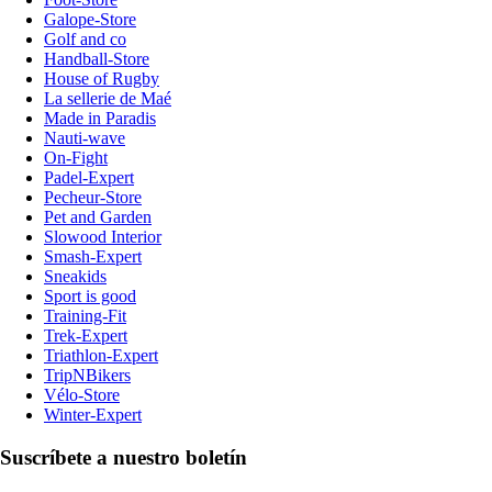
Galope-Store
Golf and co
Handball-Store
House of Rugby
La sellerie de Maé
Made in Paradis
Nauti-wave
On-Fight
Padel-Expert
Pecheur-Store
Pet and Garden
Slowood Interior
Smash-Expert
Sneakids
Sport is good
Training-Fit
Trek-Expert
Triathlon-Expert
TripNBikers
Vélo-Store
Winter-Expert
Suscríbete a nuestro boletín