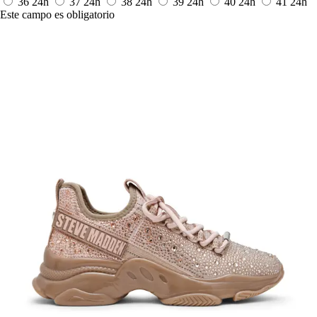
36
24h
37
24h
38
24h
39
24h
40
24h
41
24h
Este campo es obligatorio