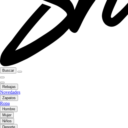
Buscar
Rebajas
Novedades
Zapatos
Ropa
Hombre
Mujer
Niños
Deporte