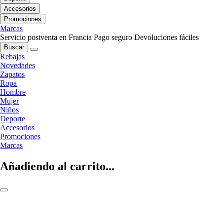
Accesorios
Promociones
Marcas
Servicio postventa en Francia
Pago seguro
Devoluciones fáciles
Buscar
Rebajas
Novedades
Zapatos
Ropa
Hombre
Mujer
Niños
Deporte
Accesorios
Promociones
Marcas
Añadiendo al carrito...