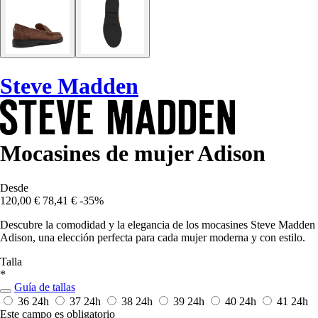
Steve Madden
Mocasines de mujer Adison
Desde
120,00 €
78,41 €
-35%
Descubre la comodidad y la elegancia de los mocasines Steve Madden
Adison, una elección perfecta para cada mujer moderna y con estilo.
Talla
*
Guía de tallas
36
24h
37
24h
38
24h
39
24h
40
24h
41
24h
Este campo es obligatorio