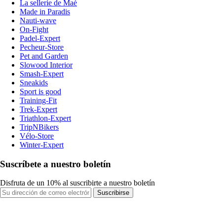
La sellerie de Maé
Made in Paradis
Nauti-wave
On-Fight
Padel-Expert
Pecheur-Store
Pet and Garden
Slowood Interior
Smash-Expert
Sneakids
Sport is good
Training-Fit
Trek-Expert
Triathlon-Expert
TripNBikers
Vélo-Store
Winter-Expert
Suscríbete a nuestro boletín
Disfruta de un 10% al suscribirte a nuestro boletín
Suscribirse