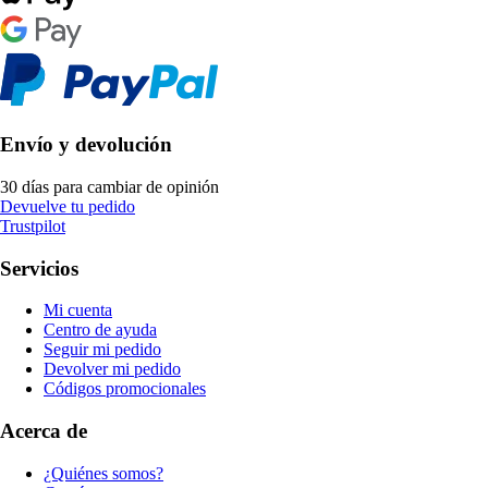
Envío y devolución
30 días para cambiar de opinión
Devuelve tu pedido
Trustpilot
Servicios
Mi cuenta
Centro de ayuda
Seguir mi pedido
Devolver mi pedido
Códigos promocionales
Acerca de
¿Quiénes somos?