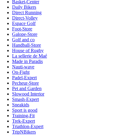
Basket-Center
Daily Bikers
Direct Running
Direct-Volley
Espace Golf
Foot-Store
Galope-Store
Golf and co
Handball-Store
House of Rugby
La sellerie de Maé
Made in Paradis
Nauti-wave
On-Fight
Padel-Expert
Pecheur-Store
Pet and Garden
Slowood Interior
Smash-Expert
Sneakids
Sport is good
Training-Fit
Trek-Expert
Triathlon-Expert
TripNBikers