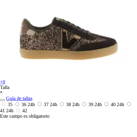
+0
Talla
*
Guía de tallas
35
36
24h
37
24h
38
24h
39
24h
40
24h
41
24h
42
Este campo es obligatorio