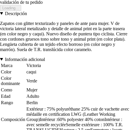
validación de tu pedido
Loading...
Descripción
Zapatos con glitter texturizado y paneles de ante para mujer. V de
victoria lateral metalizado y detalle de animal print en la parte trasera
(en color negro y caqui). Nuevo diseño de puntera tipo ciclista. Cierre
con cordones gruesos tono sobre tono y animal print (en color plata).
Lengüeta cubierta de un tejido efecto borroso (en color negro y
marrón). Suela de T.R. translúcida color caramelo.
Información adicional
Marca
Victoria
Color
caqui
Color
Verde
dominante
Como
Mujer
Edad
Adulto
Rango
Berlin
Extérieur : 75% polyuréthane 25% cuir de vachette avec
médaille en certification LWG (Leather Working
Composición
Group)Intérieur :60% polyester 40% cotonIntérieur :
avec semelle recycléeSemelle extérieure : 100% T.R.
TRANSLUCIDEHauteur : 2,5 cmFermeture : lacets