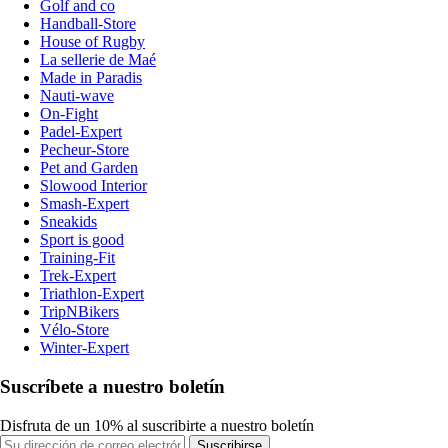
Golf and co
Handball-Store
House of Rugby
La sellerie de Maé
Made in Paradis
Nauti-wave
On-Fight
Padel-Expert
Pecheur-Store
Pet and Garden
Slowood Interior
Smash-Expert
Sneakids
Sport is good
Training-Fit
Trek-Expert
Triathlon-Expert
TripNBikers
Vélo-Store
Winter-Expert
Suscríbete a nuestro boletín
Disfruta de un 10% al suscribirte a nuestro boletín
Suscribirse