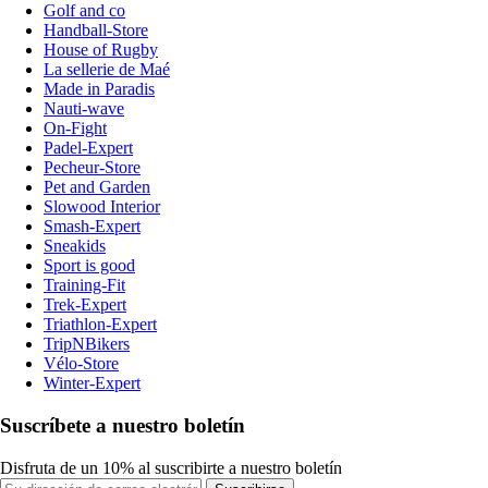
Golf and co
Handball-Store
House of Rugby
La sellerie de Maé
Made in Paradis
Nauti-wave
On-Fight
Padel-Expert
Pecheur-Store
Pet and Garden
Slowood Interior
Smash-Expert
Sneakids
Sport is good
Training-Fit
Trek-Expert
Triathlon-Expert
TripNBikers
Vélo-Store
Winter-Expert
Suscríbete a nuestro boletín
Disfruta de un 10% al suscribirte a nuestro boletín