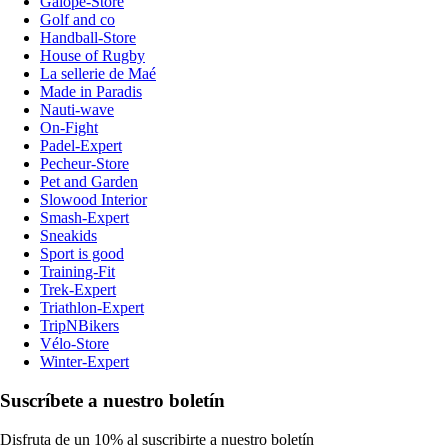
Galope-Store
Golf and co
Handball-Store
House of Rugby
La sellerie de Maé
Made in Paradis
Nauti-wave
On-Fight
Padel-Expert
Pecheur-Store
Pet and Garden
Slowood Interior
Smash-Expert
Sneakids
Sport is good
Training-Fit
Trek-Expert
Triathlon-Expert
TripNBikers
Vélo-Store
Winter-Expert
Suscríbete a nuestro boletín
Disfruta de un 10% al suscribirte a nuestro boletín