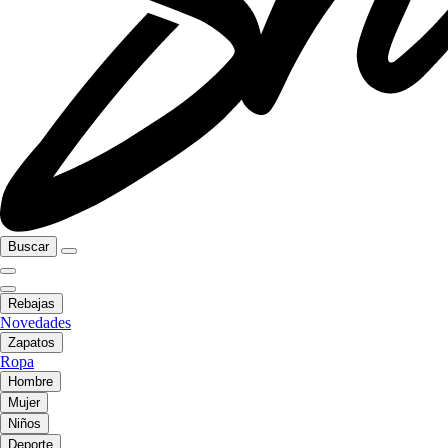
Buscar
Rebajas
Novedades
Zapatos
Ropa
Hombre
Mujer
Niños
Deporte