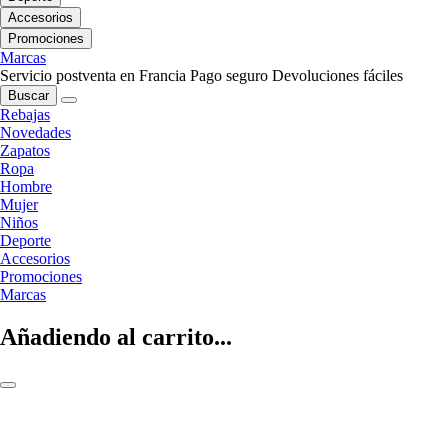
Accesorios
Promociones
Marcas
Servicio postventa en Francia
Pago seguro
Devoluciones fáciles
Buscar
Rebajas
Novedades
Zapatos
Ropa
Hombre
Mujer
Niños
Deporte
Accesorios
Promociones
Marcas
Añadiendo al carrito...