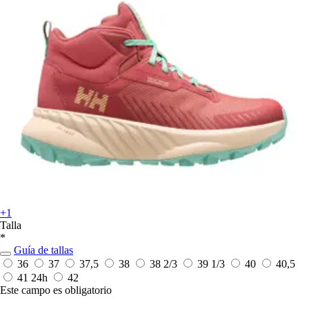
+1
Talla
*
Guía de tallas
36
37
37,5
38
38 2/3
39 1/3
40
40,5
41
24h
42
Este campo es obligatorio