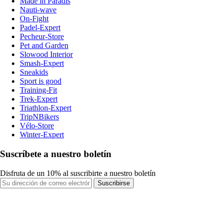
Made in Paradis
Nauti-wave
On-Fight
Padel-Expert
Pecheur-Store
Pet and Garden
Slowood Interior
Smash-Expert
Sneakids
Sport is good
Training-Fit
Trek-Expert
Triathlon-Expert
TripNBikers
Vélo-Store
Winter-Expert
Suscríbete a nuestro boletín
Disfruta de un 10% al suscribirte a nuestro boletín
Suscribirse