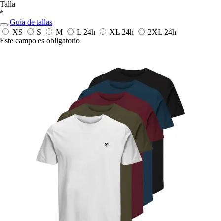
Talla
*
Guía de tallas
XS
S
M
L
24h
XL
24h
2XL
24h
Este campo es obligatorio