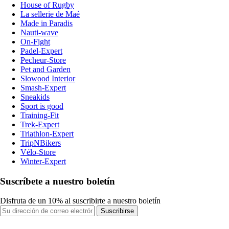
House of Rugby
La sellerie de Maé
Made in Paradis
Nauti-wave
On-Fight
Padel-Expert
Pecheur-Store
Pet and Garden
Slowood Interior
Smash-Expert
Sneakids
Sport is good
Training-Fit
Trek-Expert
Triathlon-Expert
TripNBikers
Vélo-Store
Winter-Expert
Suscríbete a nuestro boletín
Disfruta de un 10% al suscribirte a nuestro boletín
Suscribirse