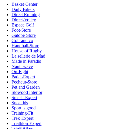
Basket-Center
Daily Bikers
Direct Running
Direct-Volley
Espace Golf
Foot-Store
Galope-Store
Golf and co
Handball-Store
House of Rugby
La sellerie de Maé
Made in Paradis
Nauti-wave
On-Fight
Padel-Expert
Pecheur-Store
Pet and Garden
Slowood Interior
Smash-Expert
Sneakids
Sport is good
Training-Fit
Trek-Expert
Triathlon-Expert
TripNBikers