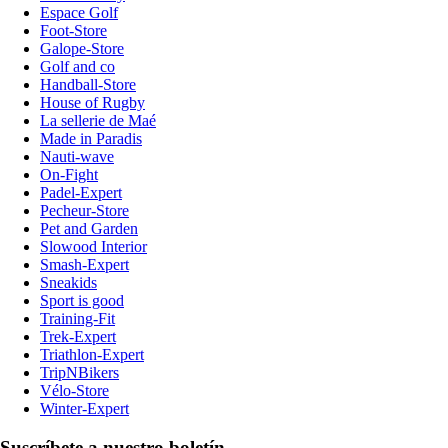
Espace Golf
Foot-Store
Galope-Store
Golf and co
Handball-Store
House of Rugby
La sellerie de Maé
Made in Paradis
Nauti-wave
On-Fight
Padel-Expert
Pecheur-Store
Pet and Garden
Slowood Interior
Smash-Expert
Sneakids
Sport is good
Training-Fit
Trek-Expert
Triathlon-Expert
TripNBikers
Vélo-Store
Winter-Expert
Suscríbete a nuestro boletín