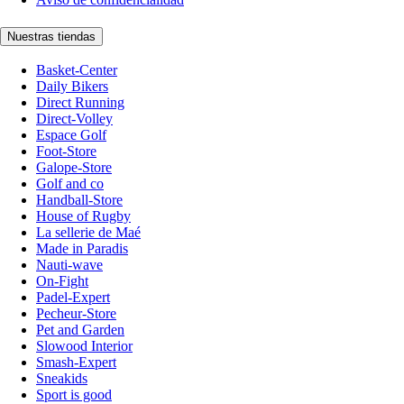
Nuestras tiendas
Basket-Center
Daily Bikers
Direct Running
Direct-Volley
Espace Golf
Foot-Store
Galope-Store
Golf and co
Handball-Store
House of Rugby
La sellerie de Maé
Made in Paradis
Nauti-wave
On-Fight
Padel-Expert
Pecheur-Store
Pet and Garden
Slowood Interior
Smash-Expert
Sneakids
Sport is good