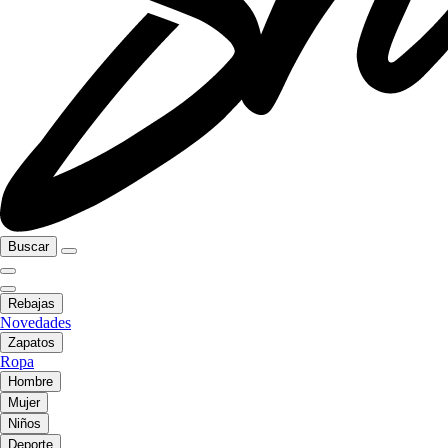
Buscar
Rebajas
Novedades
Zapatos
Ropa
Hombre
Mujer
Niños
Deporte