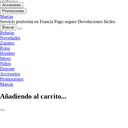
Accesorios
Promociones
Marcas
Servicio postventa en Francia
Pago seguro
Devoluciones fáciles
Buscar
Rebajas
Novedades
Zapatos
Ropa
Hombre
Mujer
Niños
Deporte
Accesorios
Promociones
Marcas
Añadiendo al carrito...