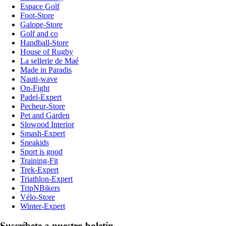
Espace Golf
Foot-Store
Galope-Store
Golf and co
Handball-Store
House of Rugby
La sellerie de Maé
Made in Paradis
Nauti-wave
On-Fight
Padel-Expert
Pecheur-Store
Pet and Garden
Slowood Interior
Smash-Expert
Sneakids
Sport is good
Training-Fit
Trek-Expert
Triathlon-Expert
TripNBikers
Vélo-Store
Winter-Expert
Suscríbete a nuestro boletín