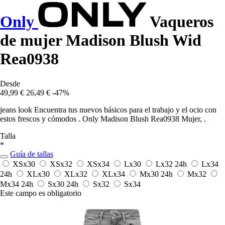
Only
Vaqueros
de mujer Madison Blush Wid
Rea0938
Desde
49,99 €
26,49 €
-47%
jeans look Encuentra tus nuevos básicos para el trabajo y el ocio con
estos frescos y cómodos . Only Madison Blush Rea0938 Mujer, .
Talla
*
Guía de tallas
XSx30
XSx32
XSx34
Lx30
Lx32
24h
Lx34
24h
XLx30
XLx32
XLx34
Mx30
24h
Mx32
Mx34
24h
Sx30
24h
Sx32
Sx34
Este campo es obligatorio