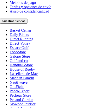
Métodos de pago
Tarifas y opciones de envío
Aviso de confidencialidad
Nuestras tiendas
Basket-Center
Daily Bikers
Direct Running
Direct-Volley
Espace Golf
Foot-Store
Galope-Store
Golf and co
Handball-Store
House of Rugby
La sellerie de Maé
Made in Paradis
Nauti-wave
On-Fight
Padel-Expert
Pecheur-Store
Pet and Garden
Slowood Interior