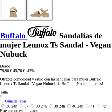
Buffalo
Sandalias de
mujer Lennox Ts Sandal - Vegan
Nubuck
Desde
79,90 €
45,70 €
-43%
Ofrezca comodidad y estilo con las sandalias para mujer Buffalo
Lennox Ts Sandal - Vegan Nubuck de Buffalo. ¡No te lo pierdas!
Talla
*
Guía de tallas
36
24h
37
38
24h
39
24h
40
24h
41
42
Este campo es obligatorio