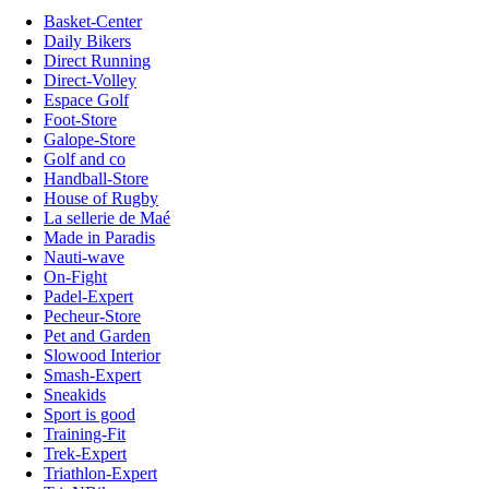
Basket-Center
Daily Bikers
Direct Running
Direct-Volley
Espace Golf
Foot-Store
Galope-Store
Golf and co
Handball-Store
House of Rugby
La sellerie de Maé
Made in Paradis
Nauti-wave
On-Fight
Padel-Expert
Pecheur-Store
Pet and Garden
Slowood Interior
Smash-Expert
Sneakids
Sport is good
Training-Fit
Trek-Expert
Triathlon-Expert