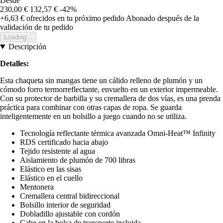
Desde
230,00 €
132,57 €
-42%
+6,63 €
ofrecidos en tu próximo pedido
Abonado después de la
validación de tu pedido
Loading...
Descripción
Detalles:
Esta chaqueta sin mangas tiene un cálido relleno de plumón y un
cómodo forro termorreflectante, envuelto en un exterior impermeable.
Con su protector de barbilla y su cremallera de dos vías, es una prenda
práctica para combinar con otras capas de ropa. Se guarda
inteligentemente en un bolsillo a juego cuando no se utiliza.
Tecnología reflectante térmica avanzada Omni-Heat™ Infinity
RDS certificado hacia abajo
Tejido resistente al agua
Aislamiento de plumón de 700 libras
Elástico en las sisas
Elástico en el cuello
Mentonera
Cremallera central bidireccional
Bolsillo interior de seguridad
Dobladillo ajustable con cordón
Cabe en la bolsa de transporte incluida