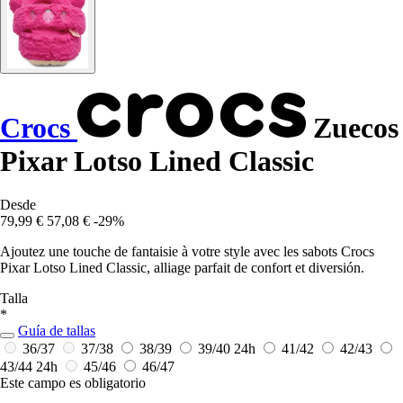
Crocs
Zuecos
Pixar Lotso Lined Classic
Desde
79,99 €
57,08 €
-29%
Ajoutez une touche de fantaisie à votre style avec les sabots Crocs
Pixar Lotso Lined Classic, alliage parfait de confort et diversión.
Talla
*
Guía de tallas
36/37
37/38
38/39
39/40
24h
41/42
42/43
43/44
24h
45/46
46/47
Este campo es obligatorio