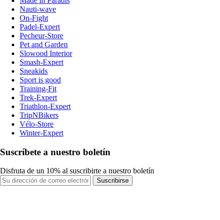
Made in Paradis
Nauti-wave
On-Fight
Padel-Expert
Pecheur-Store
Pet and Garden
Slowood Interior
Smash-Expert
Sneakids
Sport is good
Training-Fit
Trek-Expert
Triathlon-Expert
TripNBikers
Vélo-Store
Winter-Expert
Suscríbete a nuestro boletín
Disfruta de un 10% al suscribirte a nuestro boletín
Suscribirse