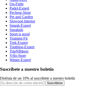
On-Fight
Padel-Expert
Pecheur-Store
Pet and Garden
Slowood Interior
Smash-Expert
Sneakids
Sport is good
Training-Fit
Trek-Expert
Triathlon-Expert
TripNBikers
Vélo-Store
Winter-Expert
Suscríbete a nuestro boletín
Disfruta de un 10% al suscribirte a nuestro boletín
Suscribirse