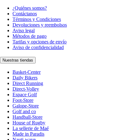
¿Quiénes somos?
Contáctanos
Términos y Condiciones
Devoluciones y reembolsos
Aviso legal
Métodos de pago
Tarifas y opciones de envío
Aviso de confidencialidad
Nuestras tiendas
Basket-Center
Daily Bikers
Direct Running
Direct-Volley
Espace Golf
Foot-Store
Galope-Store
Golf and co
Handball-Store
House of Rugby
La sellerie de Maé
Made in Paradis
Nauti-wave