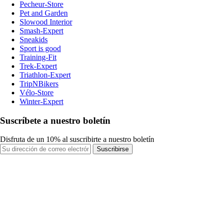
Pecheur-Store
Pet and Garden
Slowood Interior
Smash-Expert
Sneakids
Sport is good
Training-Fit
Trek-Expert
Triathlon-Expert
TripNBikers
Vélo-Store
Winter-Expert
Suscríbete a nuestro boletín
Disfruta de un 10% al suscribirte a nuestro boletín
Suscribirse