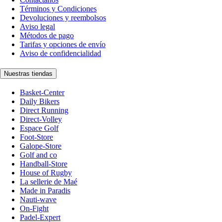
Términos y Condiciones
Devoluciones y reembolsos
Aviso legal
Métodos de pago
Tarifas y opciones de envío
Aviso de confidencialidad
Nuestras tiendas
Basket-Center
Daily Bikers
Direct Running
Direct-Volley
Espace Golf
Foot-Store
Galope-Store
Golf and co
Handball-Store
House of Rugby
La sellerie de Maé
Made in Paradis
Nauti-wave
On-Fight
Padel-Expert