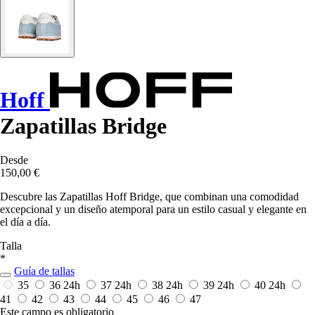
Hoff
Zapatillas Bridge
Desde
150,00 €
Descubre las Zapatillas Hoff Bridge, que combinan una comodidad
excepcional y un diseño atemporal para un estilo casual y elegante en
el día a día.
Talla
*
Guía de tallas
35
36
24h
37
24h
38
24h
39
24h
40
24h
41
42
43
44
45
46
47
Este campo es obligatorio