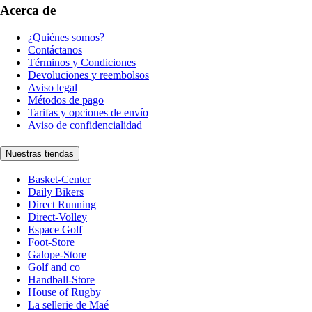
Acerca de
¿Quiénes somos?
Contáctanos
Términos y Condiciones
Devoluciones y reembolsos
Aviso legal
Métodos de pago
Tarifas y opciones de envío
Aviso de confidencialidad
Nuestras tiendas
Basket-Center
Daily Bikers
Direct Running
Direct-Volley
Espace Golf
Foot-Store
Galope-Store
Golf and co
Handball-Store
House of Rugby
La sellerie de Maé