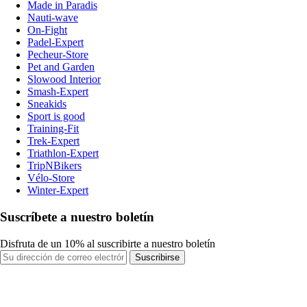
Made in Paradis
Nauti-wave
On-Fight
Padel-Expert
Pecheur-Store
Pet and Garden
Slowood Interior
Smash-Expert
Sneakids
Sport is good
Training-Fit
Trek-Expert
Triathlon-Expert
TripNBikers
Vélo-Store
Winter-Expert
Suscríbete a nuestro boletín
Disfruta de un 10% al suscribirte a nuestro boletín
Suscribirse