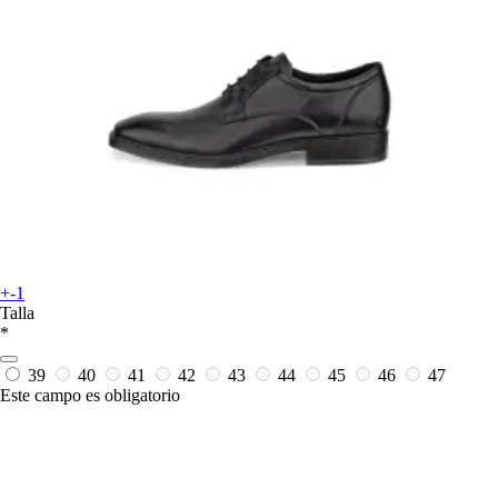
+-1
Talla
*
39
40
41
42
43
44
45
46
47
Este campo es obligatorio