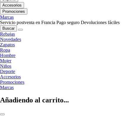
Accesorios
Promociones
Marcas
Servicio postventa en Francia
Pago seguro
Devoluciones fáciles
Buscar
Rebajas
Novedades
Zapatos
Ropa
Hombre
Mujer
Niños
Deporte
Accesorios
Promociones
Marcas
Añadiendo al carrito...