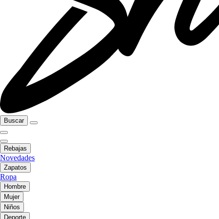
Buscar
Rebajas
Novedades
Zapatos
Ropa
Hombre
Mujer
Niños
Deporte