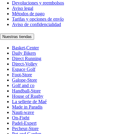
Devoluciones y reembolsos
Aviso legal
Métodos de pago
Tarifas y opciones de envío
Aviso de confidencialidad
Nuestras tiendas
Basket-Center
Daily Bikers
Direct Running
Direct-Volley
Espace Golf
Foot-Store
Galope-Store
Golf and co
Handball-Store
House of Rugby
La sellerie de Maé
Made in Paradis
Nauti-wave
On-Fight
Padel-Expert
Pecheur-Store
Pet and Garden