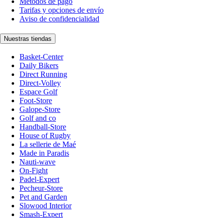
Métodos de pago
Tarifas y opciones de envío
Aviso de confidencialidad
Nuestras tiendas
Basket-Center
Daily Bikers
Direct Running
Direct-Volley
Espace Golf
Foot-Store
Galope-Store
Golf and co
Handball-Store
House of Rugby
La sellerie de Maé
Made in Paradis
Nauti-wave
On-Fight
Padel-Expert
Pecheur-Store
Pet and Garden
Slowood Interior
Smash-Expert