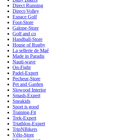
Direct Running
Direct-Volley
Espace Golf
Foot-Store
Galope-Store
Golf and co
Handball-Store
House of Rugby
La sellerie de Maé
Made in Paradis
Nauti-wave
On-Fight
Padel-Expert
Pecheur-Store
Pet and Garden
Slowood Interior
Smash-Expert
Sneakids
Sport is good
Training-Fit
Trek-Expert
Triathlon-Expert
TripNBikers
Vélo-Store