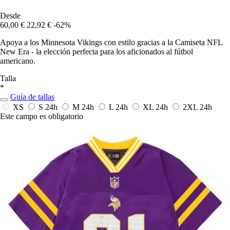
Desde
60,00 €
22,92 €
-62%
Apoya a los Minnesota Vikings con estilo gracias a la Camiseta NFL
New Era - la elección perfecta para los aficionados al fútbol
americano.
Talla
*
Guía de tallas
XS
S
24h
M
24h
L
24h
XL
24h
2XL
24h
Este campo es obligatorio