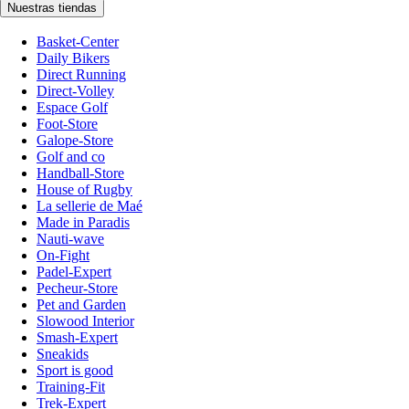
Nuestras tiendas
Basket-Center
Daily Bikers
Direct Running
Direct-Volley
Espace Golf
Foot-Store
Galope-Store
Golf and co
Handball-Store
House of Rugby
La sellerie de Maé
Made in Paradis
Nauti-wave
On-Fight
Padel-Expert
Pecheur-Store
Pet and Garden
Slowood Interior
Smash-Expert
Sneakids
Sport is good
Training-Fit
Trek-Expert