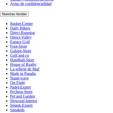
Aviso de confidencialidad
Nuestras tiendas
Basket-Center
Daily Bikers
Direct Running
Direct-Volley
Espace Golf
Foot-Store
Galope-Store
Golf and co
Handball-Store
House of Rugby
La sellerie de Maé
Made in Paradis
Nauti-wave
On-Fight
Padel-Expert
Pecheur-Store
Pet and Garden
Slowood Interior
Smash-Expert
Sneakids