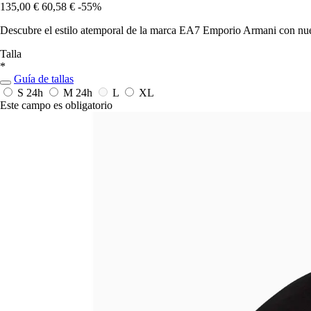
135,00 €
60,58 €
-55%
Descubre el estilo atemporal de la marca EA7 Emporio Armani con nue
Talla
*
Guía de tallas
S
24h
M
24h
L
XL
Este campo es obligatorio