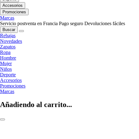
Accesorios
Promociones
Marcas
Servicio postventa en Francia
Pago seguro
Devoluciones fáciles
Buscar
Rebajas
Novedades
Zapatos
Ropa
Hombre
Mujer
Niños
Deporte
Accesorios
Promociones
Marcas
Añadiendo al carrito...