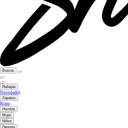
Buscar
Rebajas
Novedades
Zapatos
Ropa
Hombre
Mujer
Niños
Deporte