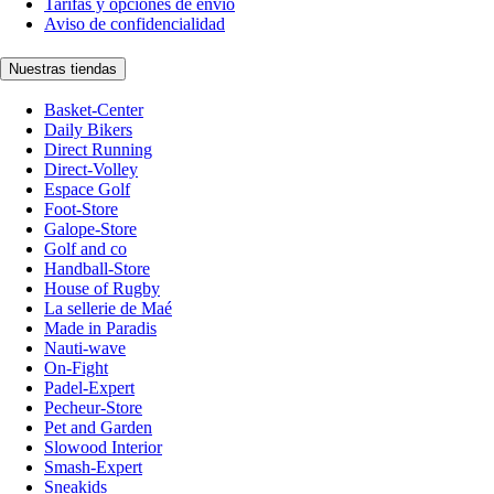
Tarifas y opciones de envío
Aviso de confidencialidad
Nuestras tiendas
Basket-Center
Daily Bikers
Direct Running
Direct-Volley
Espace Golf
Foot-Store
Galope-Store
Golf and co
Handball-Store
House of Rugby
La sellerie de Maé
Made in Paradis
Nauti-wave
On-Fight
Padel-Expert
Pecheur-Store
Pet and Garden
Slowood Interior
Smash-Expert
Sneakids