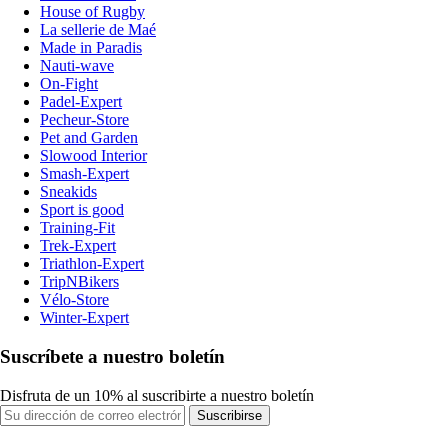
House of Rugby
La sellerie de Maé
Made in Paradis
Nauti-wave
On-Fight
Padel-Expert
Pecheur-Store
Pet and Garden
Slowood Interior
Smash-Expert
Sneakids
Sport is good
Training-Fit
Trek-Expert
Triathlon-Expert
TripNBikers
Vélo-Store
Winter-Expert
Suscríbete a nuestro boletín
Disfruta de un 10% al suscribirte a nuestro boletín
Suscribirse