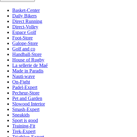
Basket-Center
Daily Bikers
Direct Running
Direct-Volley
Espace Golf
Foot-Store
Galope-Store
Golf and co
Handball-Store
House of Rugby
La sellerie de Maé
Made in Paradis
Nauti-wave
On-Fight
Padel-Expert
Pecheur-Store
Pet and Garden
Slowood Interior
Smash-Expert
Sneakids
Sport is good
Training-Fit
Trek-Expert
Triathlon-Expert